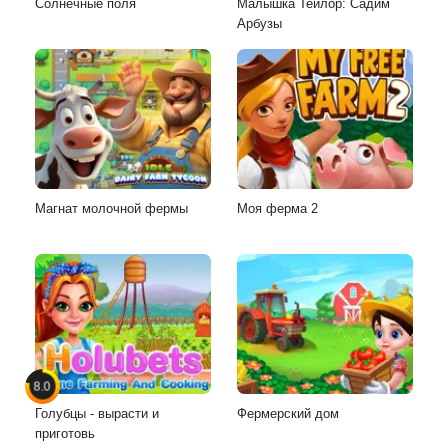
Солнечные поля
Малышка Тейлор: Садим
Арбузы
Магнат молочной фермы
Моя ферма 2
8.0
Голубцы - вырасти и
Фермерский дом
приготовь