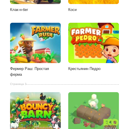
Клак-н-бег
Коси
Фермер Раш: Простая
Крестьянин Педро
ферма
Страница 3