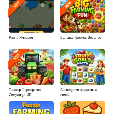
NEW
NEW
Ранчо Империя
Большая ферма: Веселье
NEW
Трактор Фермерская
Совпадение фруктовых
Симуляция 3D
целей