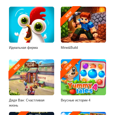
NEW
Идеальная ферма
Mine&Build
NEW
NEW
Дядя Ван: Счастливая
Вкусные истории 4
жизнь