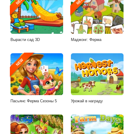
NEW
NEW
Вырасти сад 3D
Маджонг: Ферма
NEW
Пасьянс Ферма Сезоны 5
Урожай в награду