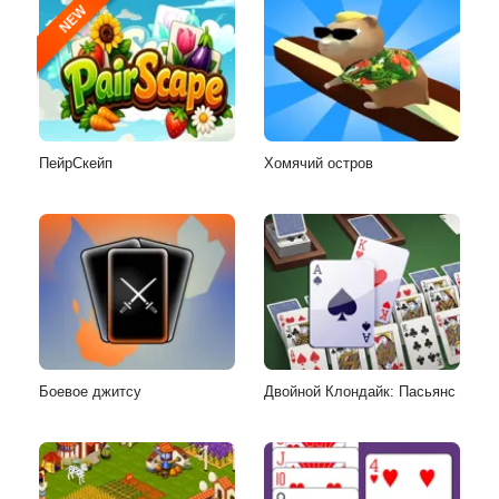
NEW
ПейрСкейп
Хомячий остров
Боевое джитсу
Двойной Клондайк: Пасьянс