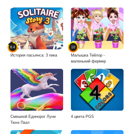
8.4
10
История пасьянса: 3 пика
Малышка Тейлор -
маленький фермер
Смешной Единорог Луни
4 цвета PGS
Тюнз Пазл