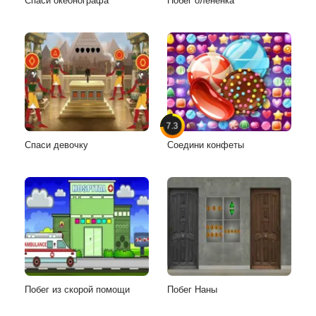
Спаси океонографа
Побег олененка
7.3
Спаси девочку
Соедини конфеты
Побег из скорой помощи
Побег Наны