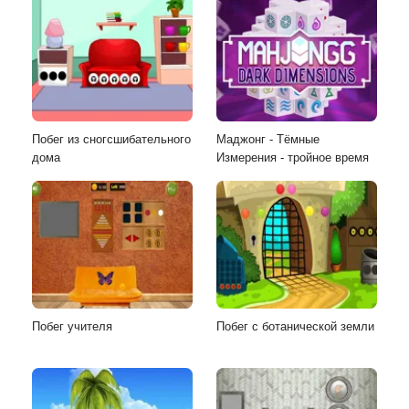
Побег из сногсшибательного
Маджонг - Тёмные
дома
Измерения - тройное время
Побег учителя
Побег с ботанической земли