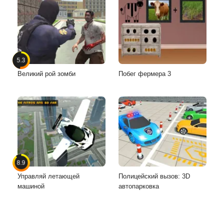
5.3
Великий рой зомби
Побег фермера 3
8.9
Управляй летающей
Полицейский вызов: 3D
машиной
автопарковка