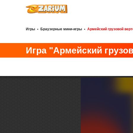
Игры
•
Браузерные мини-игры
•
Армейский грузовой верт
Игра "Армейский грузов