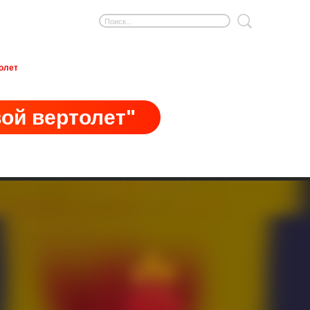
олет
ой вертолет"