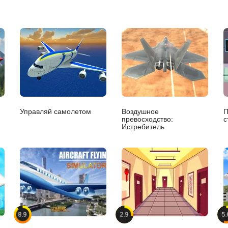
Управляй самолетом
Воздушное
П
превосходство:
с
Истребитель
8.9
2.9
5.