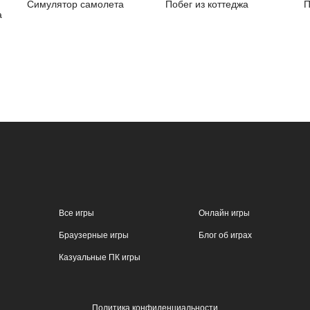
Симулятор самолета
Побег из коттеджа
П
а
Все игры
Онлайн игры
Браузерные игры
Блог об играх
Казуальные ПК игры
Политика конфиденциальности