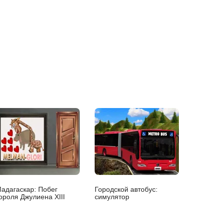
адагаскар: Побег
Городской автобус:
ороля Джулиена XIII
симулятор