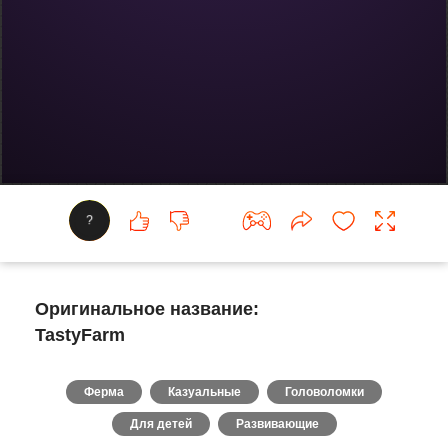
?
Оригинальное название:
TastyFarm
Ферма
Казуальные
Головоломки
Для детей
Развивающие