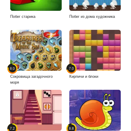
Побег старика
Побег из дома художника
8.0
7.0
Сокровища загадочного
Кирпичи и блоки
моря
7.2
8.8