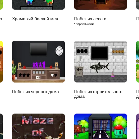
а
Храмовый боевой меч
Побег из леса с
П
черепами
Побег из черного дома
Побег из строительного
П
дома
д