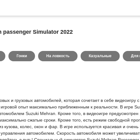
 passenger Simulator 2022
Гонки
На ловкость
Казуальные
Для 
егковых и грузовых автомобилей, которая сочетает в себе видеоигру
гровой опыт максимально приближенным к реальности. В игре Suzu
втомобилем Suzuki Mehran. Кроме того, в видеоигре предусмотрен
в максимально сжатые сроки. Кроме того, есть режим свободной прог
з кузова, колес, окон и фар. В игре используется красивая и очен
правления автомобилем. Скорость автомобиля может увеличиваться
вляйтесь в путь! Специальный симулятор Suzuki Mehran Passenger 