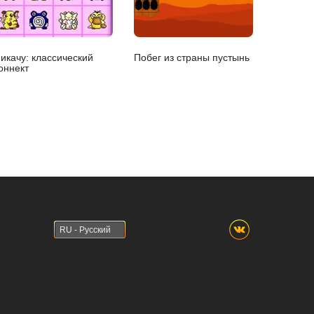
икачу: классический
Побег из страны пустынь
оннект
RU - Русский