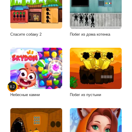
Спасите собаку 2
Побег из дома котенка
8.2
Небесные камни
Побег из пустыни