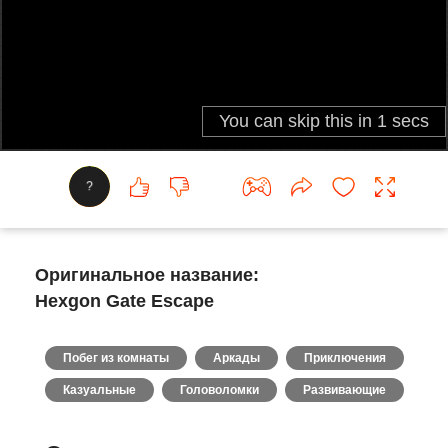
?
Оригинальное название:
Hexgon Gate Escape
Побег из комнаты
Аркады
Приключения
Казуальные
Головоломки
Развивающие