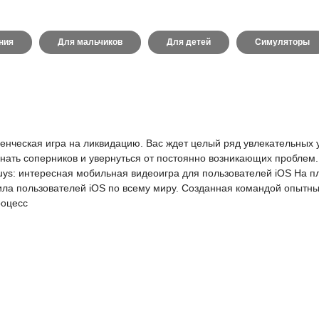
ния
Для мальчиков
Для детей
Симуляторы
юченческая игра на ликвидацию. Вас ждет целый ряд увлекательных
богнать соперников и увернуться от постоянно возникающих проблем
 Guys: интересная мобильная видеоигра для пользователей iOS На п
ла пользователей iOS по всему миру. Созданная командой опытных
роцесс