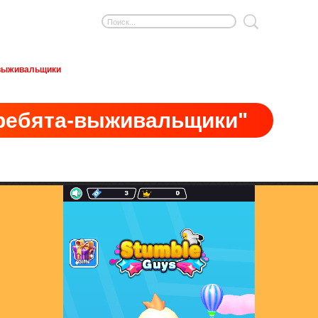
выживальщики
ребята-выживальщики"