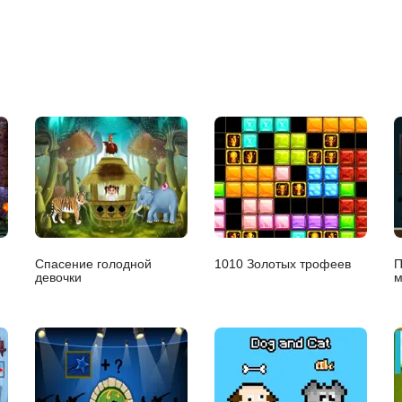
Спасение голодной
1010 Золотых трофеев
П
девочки
м