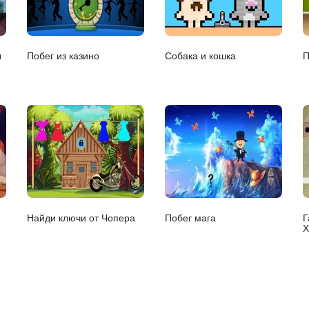
ы
Побег из казино
Собака и кошка
П
Найди ключи от Чопера
Побег мага
Г
Х