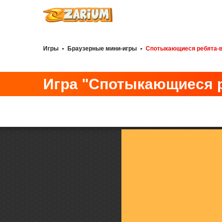
Игры
•
Браузерные мини-игры
•
Спотыкающиеся ребята-
Игра "Спотыкающиеся 