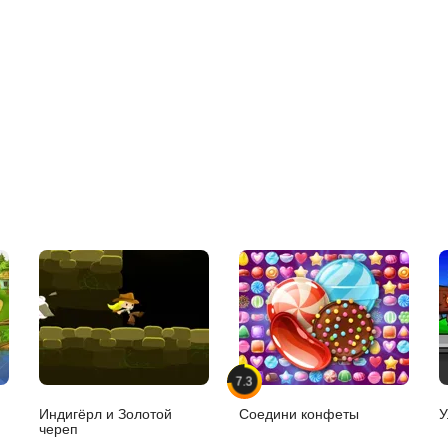
7.3
Индигёрл и Золотой
Соедини конфеты
У
череп