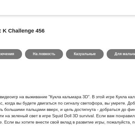
 K Challenge 456
лючения
На ловкость
Казуальные
Для мальч
видеоигр на выживание "Кукла кальмара 3D". В этой игре Кукла кал
ас, когда вы будете двигаться по сигналу светофора, вы умрете. 
 большими пальцами вверх, и цель достигнута - добраться до фин
 на зеленый свет в игре Squid Doll 3D survival. Если вам понравил
е. Если вы хотите внести свой вклад в развитие игры, пожалуйста, 