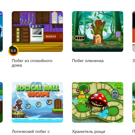
8.4
Побег из спокойного
Побег олененка
З
дома
Логический побег с
Хранитель рощи
П