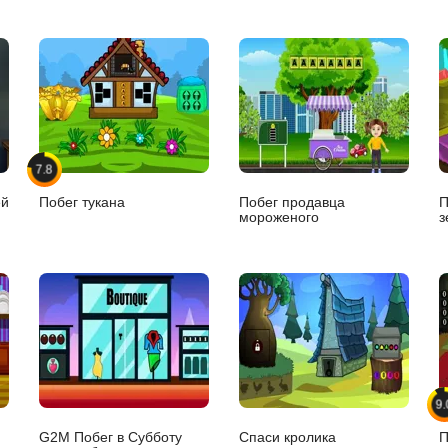
7.8
ей
Побег тукана
Побег продавца
П
мороженого
з
9.
G2M Побег в Субботу
Спаси кролика
П