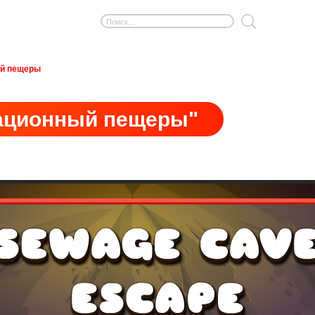
ый пещеры
зационный пещеры"