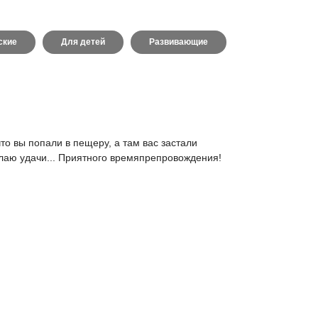
ские
Для детей
Развивающие
то вы попали в пещеру, а там вас застали
елаю удачи... Приятного времяпрепровождения!