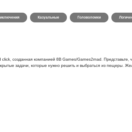
иключения
Казуальные
Головоломки
Логиче
d click, созданная компанией 8B Games/Games2mad. Представьте, ч
 скрытые задачи, которые нужно решить и выбраться из пещеры. Ж