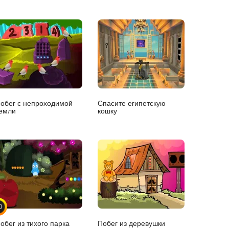
обег с непроходимой
Спасите египетскую
емли
кошку
0
обег из тихого парка
Побег из деревушки