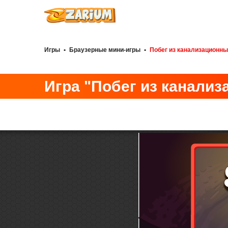
Игры
•
Браузерные мини-игры
•
Побег из канализационн
Игра "Побег из канали