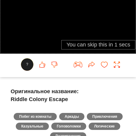
?
Оригинальное название:
Riddle Colony Escape
Побег из комнаты
Аркады
Приключения
Казуальные
Головоломки
Логические