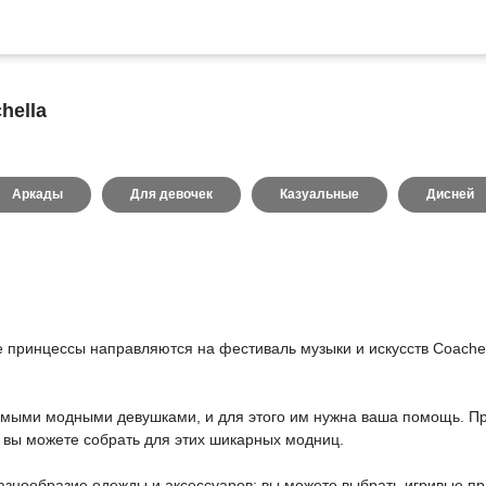
hella
Аркады
Для девочек
Казуальные
Дисней
ринцессы направляются на фестиваль музыки и искусств Coachella
амыми модными девушками, и для этого им нужна ваша помощь. Пр
 вы можете собрать для этих шикарных модниц.
разнообразие одежды и аксессуаров: вы можете выбрать игривые п