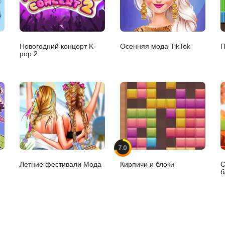
Новогодний концерт K-
Осенняя мода TikTok
П
pop 2
7.0
Летние фестивали Мода
Кирпичи и блоки
С
б