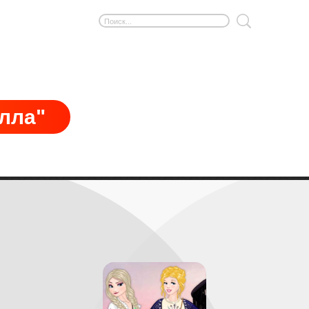
елла"