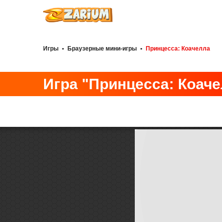
Игры
•
Браузерные мини-игры
•
Принцесса: Коачелла
Игра "Принцесса: Коач