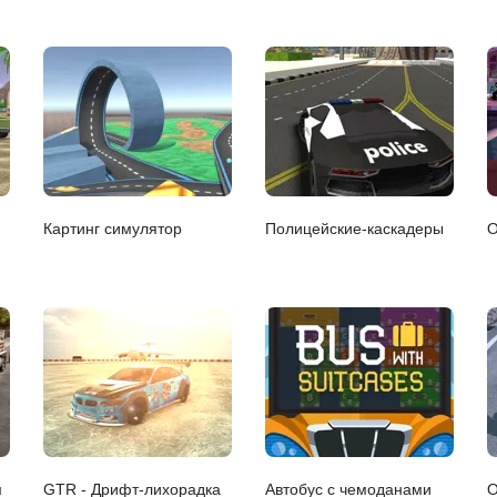
Картинг симулятор
Полицейские-каскадеры
О
м
GTR - Дрифт-лихорадка
Автобус с чемоданами
О