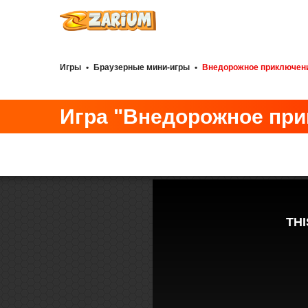
Игры
•
Браузерные мини-игры
•
Внедорожное приключени
Игра "Внедорожное при