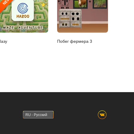
NEW
азу
Побег фермера 3
RU - Русский