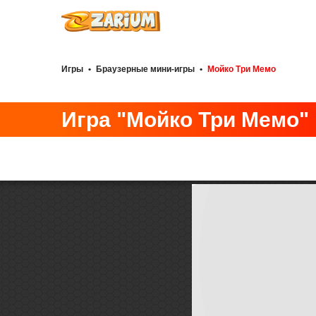
Игры
•
Браузерные мини-игры
•
Мойко Три Мемо
Игра "Мойко Три Мемо"