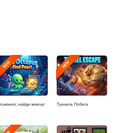
NEW
NEW
сьминог, найди жемчуг
Туннель Побега