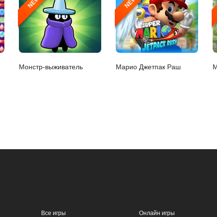
NEW
NEW
Монстр-выживатель
Марио Джетпак Раш
М
Все игры
Онлайн игры