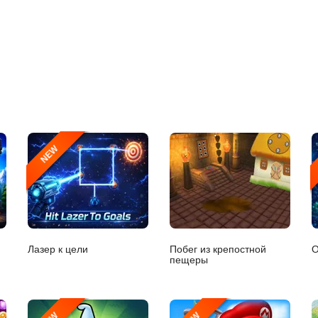
NEW
Лазер к цели
Побег из крепостной
О
пещеры