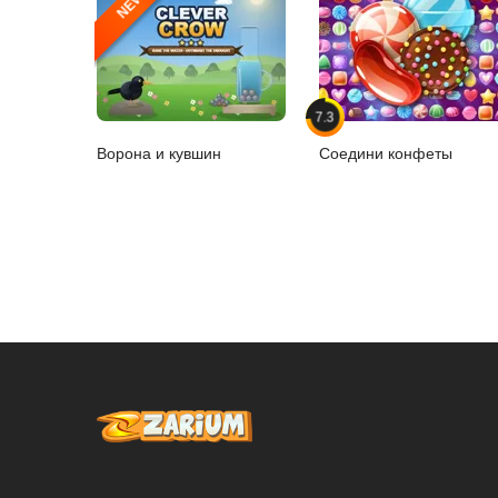
NEW
7.3
Ворона и кувшин
Соедини конфеты