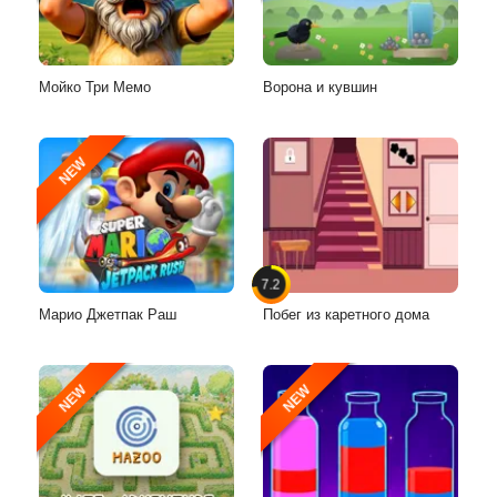
Мойко Три Мемо
Ворона и кувшин
NEW
7.2
Марио Джетпак Раш
Побег из каретного дома
NEW
NEW