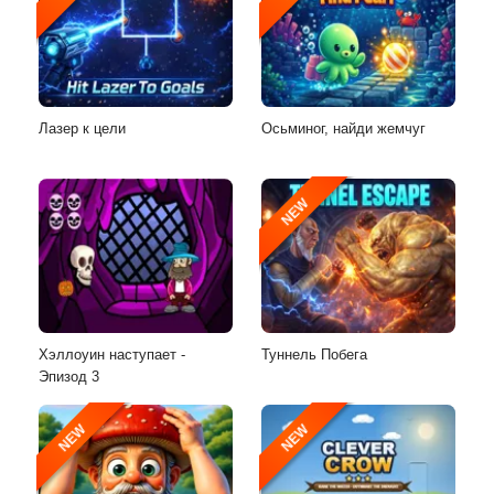
Лазер к цели
Осьминог, найди жемчуг
NEW
Хэллоуин наступает -
Туннель Побега
Эпизод 3
NEW
NEW