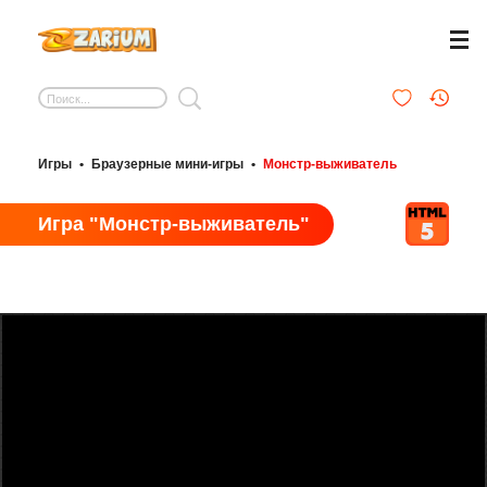
Игры
•
Браузерные мини-игры
•
Монстр-выживатель
Игра "Монстр-выживатель"