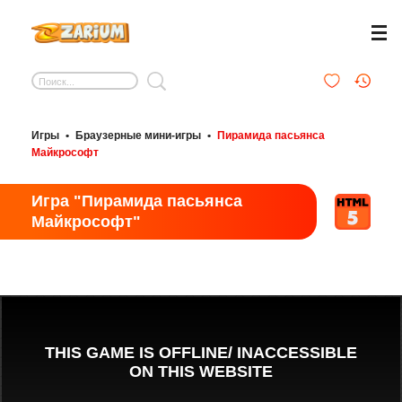
Игры
•
Браузерные мини-игры
•
Пирамида пасьянса
Майкрософт
Игра "Пирамида пасьянса
Майкрософт"