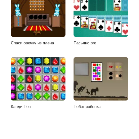
Спаси овечку из плена
Пасьянс pro
Кэнди Поп
Побег ребенка