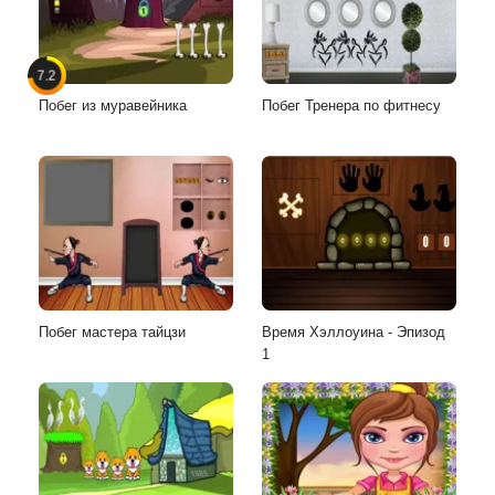
7.2
Побег из муравейника
Побег Тренера по фитнесу
Побег мастера тайцзи
Время Хэллоуина - Эпизод
1