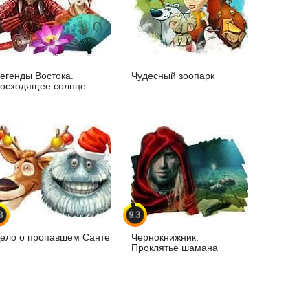
егенды Востока.
Чудесный зоопарк
осходящее солнце
3
9.3
ело о пропавшем Санте
Чернокнижник.
Проклятье шамана