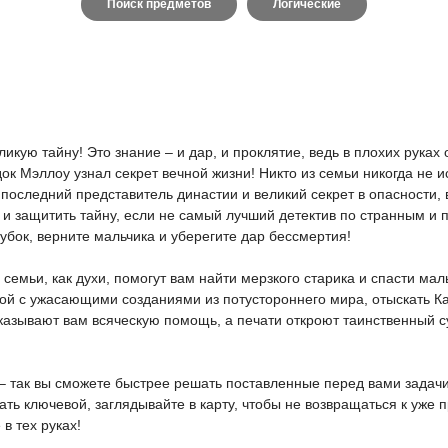
Поиск предметов
Логические
икую тайну! Это знание – и дар, и проклятие, ведь в плохих рука
док Мэллоу узнал секрет вечной жизни! Никто из семьи никогда не и
, последний представитель династии и великий секрет в опасности,
и защитить тайну, если не самый лучший детектив по странным и 
убок, верните мальчика и уберегите дар бессмертия!
семьи, как духи, помогут вам найти мерзкого старика и спасти мал
бой с ужасающими созданиями из потустороннего мира, отыскать К
казывают вам всяческую помощь, а печати откроют таинственный с
 так вы сможете быстрее решать поставленные перед вами задачи 
ать ключевой, заглядывайте в карту, чтобы не возвращаться к уже
в тех руках!