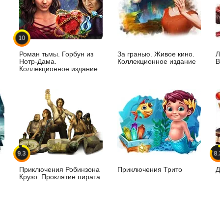
10
Роман тьмы. Горбун из
За гранью. Живое кино.
Л
Нотр-Дама.
Коллекционное издание
В
Коллекционное издание
9.3
8.
Приключения Робинзона
Приключения Трито
Д
Крузо. Проклятие пирата