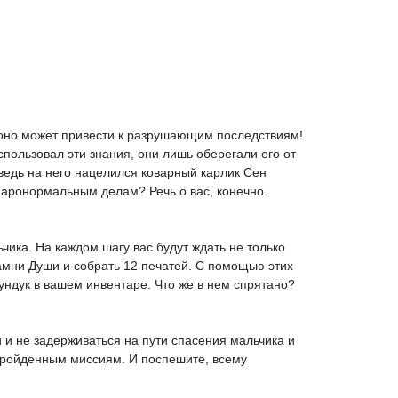
х оно может привести к разрушающим последствиям!
спользовал эти знания, они лишь оберегали его от
 ведь на него нацелился коварный карлик Сен
паронормальным делам? Речь о вас, конечно.
ьчика. На каждом шагу вас будут ждать не только
амни Души и собрать 12 печатей. С помощью этих
ундук в вашем инвентаре. Что же в нем спрятано?
и не задерживаться на пути спасения мальчика и
 пройденным миссиям. И поспешите, всему