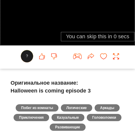
?
Оригинальное название:
Halloween is coming episode 3
Побег из комнаты
Логические
Аркады
Приключения
Казуальные
Головоломки
Развивающие