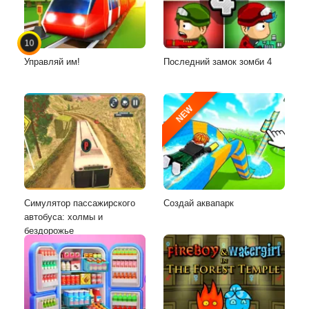
10
Управляй им!
Последний замок зомби 4
NEW
Симулятор пассажирского
Создай аквапарк
автобуса: холмы и
бездорожье