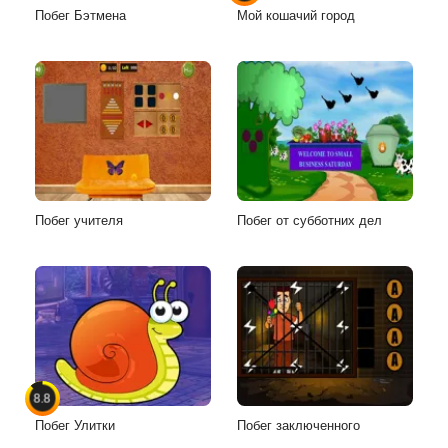
Побег Бэтмена
Мой кошачий город
Побег учителя
Побег от субботних дел
8.8
Побег Улитки
Побег заключенного