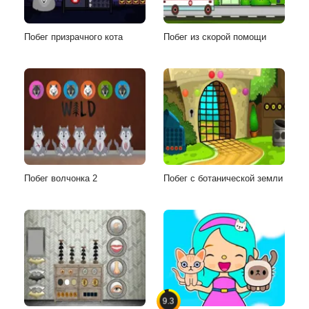
Побег призрачного кота
Побег из скорой помощи
Побег волчонка 2
Побег с ботанической земли
9.3