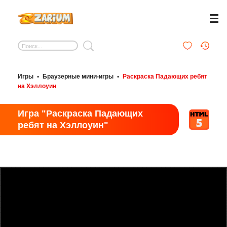
Игры
•
Браузерные мини-игры
•
Раскраска Падающих ребят
на Хэллоуин
Игра "Раскраска Падающих
ребят на Хэллоуин"