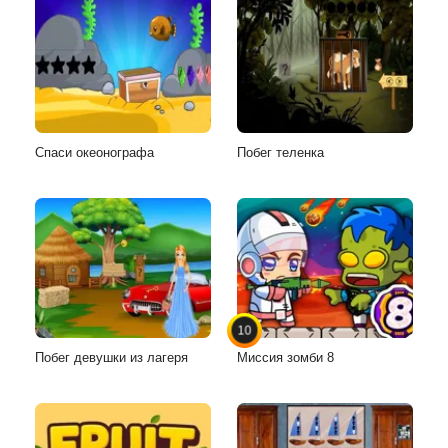
Спаси океонографа
Побег теленка
10
Побег девушки из лагеря
Миссия зомби 8