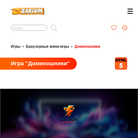
Игры
•
Браузерные мини-игры
•
Доминошники
Игра "Доминошники"