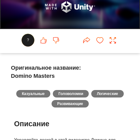
?
Оригинальное название:
Domino Masters
Казуальные
Головоломки
Логические
Развивающие
Описание
Управляйте доской в этой видеоигре Домино для