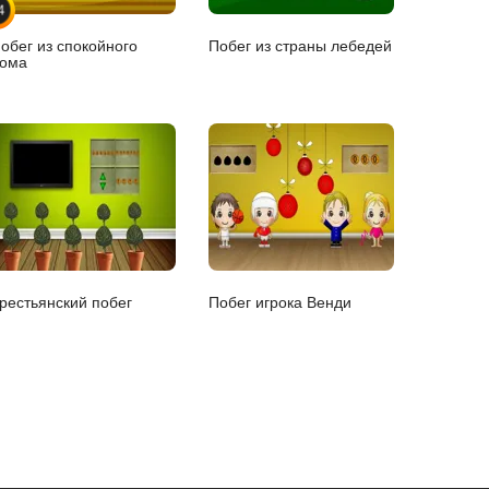
4
обег из спокойного
Побег из страны лебедей
ома
рестьянский побег
Побег игрока Венди