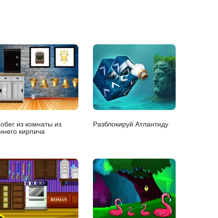
обег из комнаты из
Разблокируй Атлантиду
инего кирпича