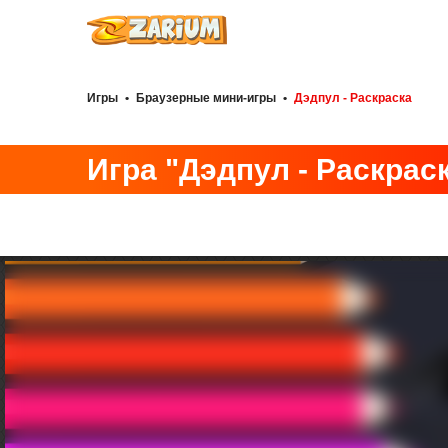
Игры
•
Браузерные мини-игры
•
Дэдпул - Раскраска
Игра "Дэдпул - Раскрас