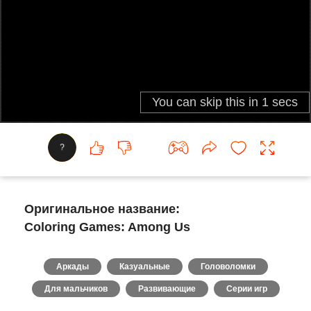
?
Оригинальное название:
Coloring Games: Among Us
Аркады
Казуальные
Головоломки
Для мальчиков
Развивающие
Серии игр