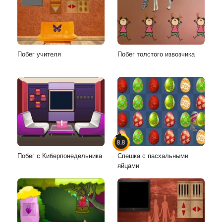
Побег учителя
Побег толстого извозчика
8.8
Побег с Киберпонедельника
Спешка с пасхальными
яйцами