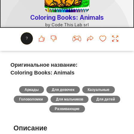
?
Оригинальное название:
Coloring Books: Animals
Аркады
Для девочек
Казуальные
Головоломки
Для мальчиков
Для детей
Развивающие
Описание