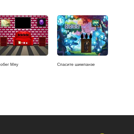
обег Мяу
Спасите шимпанзе