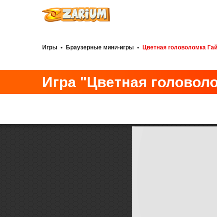
Игры
•
Браузерные мини-игры
•
Цветная головоломка Гай
Игра "Цветная головоло