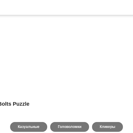
olts Puzzle
Казуальные
Головоломки
Кликеры