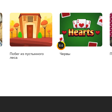
8.6
Побег из пустынного
Червы
П
леса