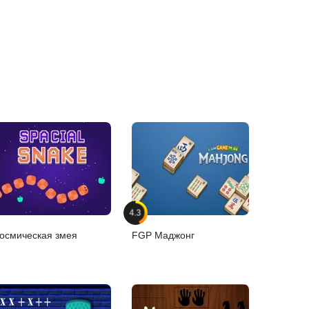
4.3
осмическая змея
FGP Маджонг