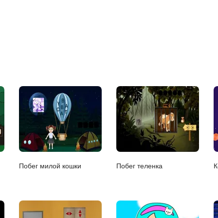
Побег милой кошки
Побег теленка
К