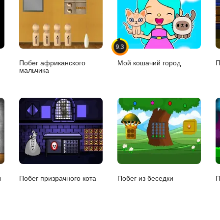
9.3
Побег африканского
Мой кошачий город
П
мальчика
ы
Побег призрачного кота
Побег из беседки
П