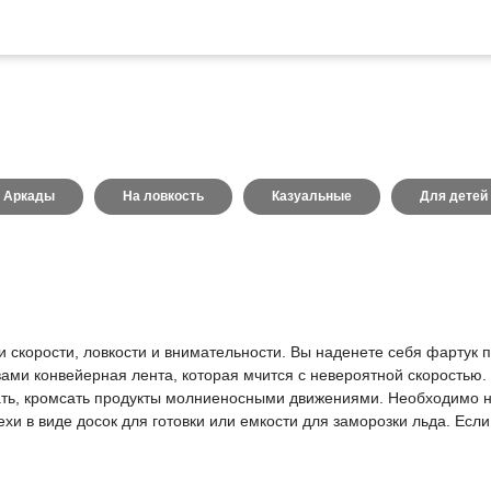
Аркады
На ловкость
Казуальные
Для детей
ки скорости, ловкости и внимательности. Вы наденете себя фартук
вами конвейерная лента, которая мчится с невероятной скоростью.
зать, кромсать продукты молниеносными движениями. Необходимо н
хи в виде досок для готовки или емкости для заморозки льда. Если