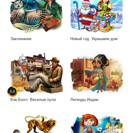
Заклинание
Новый год. Украшаем дом
6.8
Ков Болл. Веселые пули
Легенды Индии