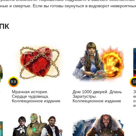
ью и смертью. Если вы готовы окунуться в водоворот невероятных с
 ПК
9.9
1
ы
Мрачная история.
Дом 1000 дверей. Длань
З
Сердце чудовища.
Заратустры.
к
Коллекционное издание
Коллекционное издание
о
и