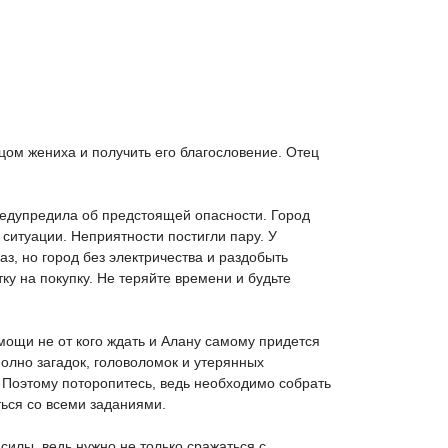
цом жениха и получить его благословение. Отец
редупредила об предстоящей опасности. Город
 ситуации. Неприятности постигли пару. У
з, но город без электричества и раздобыть
ку на покупку. Не теряйте времени и будьте
ощи не от кого ждать и Алану самому придется
олно загадок, головоломок и утерянных
 Поэтому поторопитесь, ведь необходимо собрать
ться со всеми заданиями.
илы, ведь нужно не только сражаться с