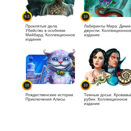
9.3
10
Проклятые дела.
Лабиринты Мира. Дикие
Убийство в особняке
джунгли. Коллекционно
Мейбард. Коллекционное
издание
издание
10
10
Рождественские истории.
Темные досье. Кровавы
Приключения Алисы
рубин. Коллекционное
издание