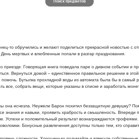
Поиск предметов
нец-то обручились и желают поделиться прекрасной новостью с от
т День мертвых и влюбленные попали в разгар празднования.
по приезде. Говорящая книга поведала паре о дивном событии и п
аться. Вернуться домой – единственное правильное решение в этой
помочь. Бутылка прохладной воды из автомата была бы в самый ра
ь все, собрать вещи, которые указаны в списке и заработать монет
ны она исчезла. Неужели Барон похитил беззащитную девушку? Пом
се знания и навыки, проявить храбрость и смышленость. Впереди п
ше. Успехи и положительный результат вознаграждаются трофеями.
ловоломки. Бонусные развлечения доступны только тем, кто справи
овень сложности. Хорошенько подумайте и взвесьте собственные с