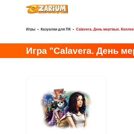
Игры
•
Казуалки для ПК
•
Calavera. День мертвых. Колле
Игра "Calavera. День м