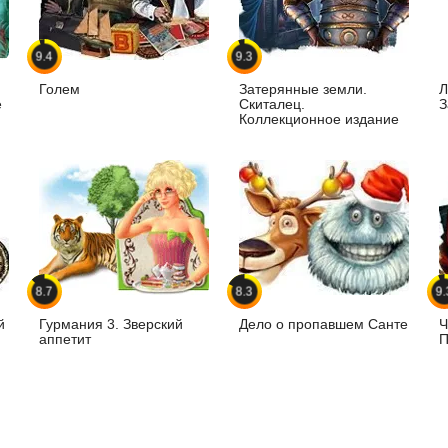
9.4
9.3
Голем
Затерянные земли.
Л
е
Скиталец.
З
Коллекционное издание
8.7
8.3
9.
й
Гурмания 3. Зверский
Дело о пропавшем Санте
Ч
аппетит
П