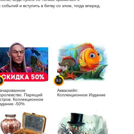
обытий и вступить в битву со злом, тогда вперед.
0
9.0
ачарованное
Акваскейп:
оролевство. Парящий
Коллекционное Издание
стров. Коллекционное
здание -50%