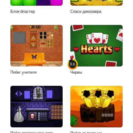
Блок-бластер
Спаси динозавра
8.6
Побег учителя
Червы