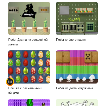
Побег Джина из волшебной
Побег клёвого парня
лампы
8.8
Спешка с пасхальными
Побег из дома художника
яйцами