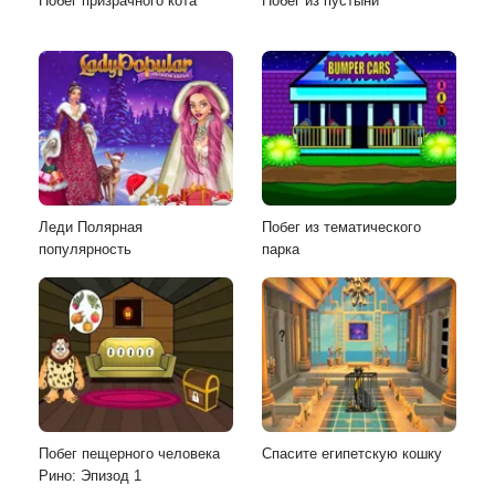
Побег призрачного кота
Побег из пустыни
Леди Полярная
Побег из тематического
популярность
парка
Побег пещерного человека
Спасите египетскую кошку
Рино: Эпизод 1