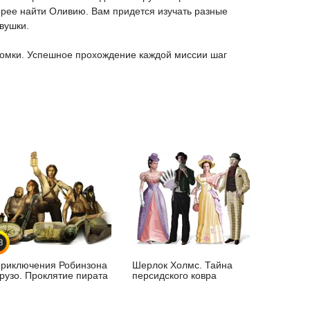
орее найти Оливию. Вам придется изучать разные
вушки.
оломки. Успешное прохождение каждой миссии шаг
3
риключения Робинзона
Шерлок Холмс. Тайна
рузо. Проклятие пирата
персидского ковра