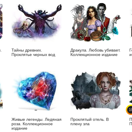
.
Тайны древних.
Дракула. Любовь убивает.
Г
Проклятье черных вод
Коллекционное издание
и
1
Живые легенды. Ледяная
Проклятый отель. В
П
роза. Коллекционное
плену зла
П
издание