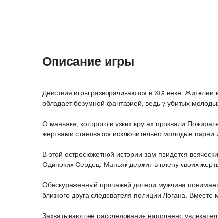
Описание игры
Действия игры разворачиваются в XIX веке. Жителей 
обладает безумной фантазией, ведь у убитых молоды
О маньяке, которого в узких кругах прозвали Пожират
жертвами становятся исключительно молодые парни и
В этой остросюжетной истории вам придется всяческ
Одиноких Сердец. Маньяк держит в плену своих жертв
Обескураженный пропажей дочери мужчина понимает, 
близкого друга следователя полиции Логана. Вместе 
Захватывающее расследование наполнено увлекатель