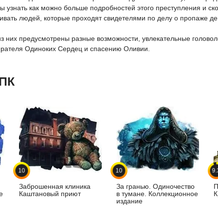
ы узнать как можно больше подробностей этого преступления и ск
вать людей, которые проходят свидетелями по делу о пропаже де
м из них предусмотрены разные возможности, увлекательные голов
жирателя Одиноких Сердец и спасению Оливии.
 ПК
10
10
9.
й
Заброшенная клиника
За гранью. Одиночество
П
е
Каштановый приют
в тумане. Коллекционное
К
издание