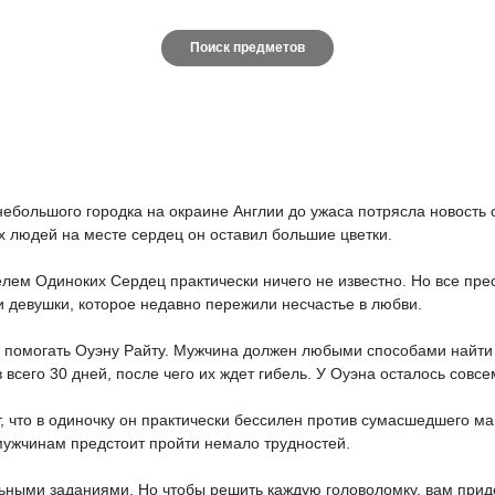
Поиск предметов
небольшого городка на окраине Англии до ужаса потрясла новость 
х людей на месте сердец он оставил большие цветки.
елем Одиноких Сердец практически ничего не известно. Но все пре
 девушки, которое недавно пережили несчастье в любви.
и помогать Оуэну Райту. Мужчина должен любыми способами найти
 всего 30 дней, после чего их ждет гибель. У Оуэна осталось сов
что в одиночку он практически бессилен против сумасшедшего ма
мужчинам предстоит пройти немало трудностей.
ными заданиями. Но чтобы решить каждую головоломку, вам прид