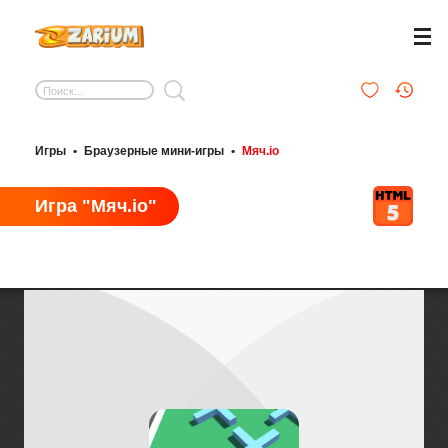
Игры
•
Браузерные мини-игры
•
Мяч.io
Игра "Мяч.io"