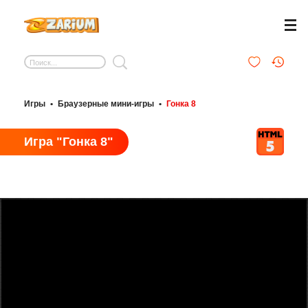
Игры
•
Браузерные мини-игры
•
Гонка 8
Игра "Гонка 8"