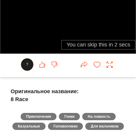
?
Оригинальное название:
8 Race
Приключения
Гонки
На ловкость
Казуальные
Головоломки
Для мальчиков