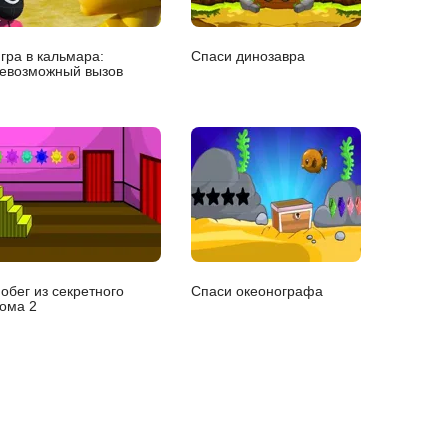
гра в кальмара:
Спаси динозавра
евозможный вызов
обег из секретного
Спаси океонографа
ома 2