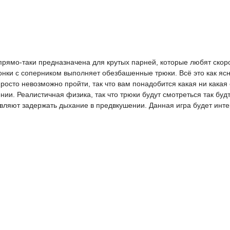
t прямо-таки предназначена для крутых парней, которые любят скоро
онки с соперником выполняет обезбашенные трюки. Всё это как яс
просто невозможно пройти, так что вам понадобится какая ни какая
нии. Реалистичная физика, так что трюки будут смотреться так бу
авляют задержать дыхание в предвкушении. Данная игра будет инт