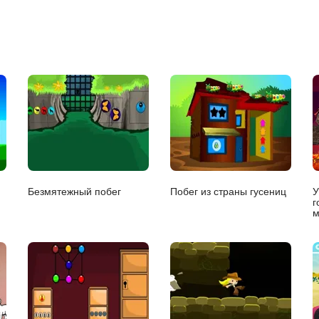
Безмятежный побег
Побег из страны гусениц
У
г
м