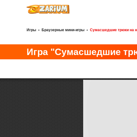
Игры
•
Браузерные мини-игры
•
Сумасшедшие трюки на н
Игра "Сумасшедшие трю