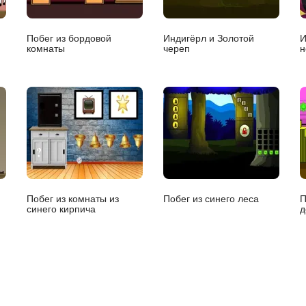
Побег из бордовой
Индигёрл и Золотой
И
комнаты
череп
н
Побег из комнаты из
Побег из синего леса
П
синего кирпича
д