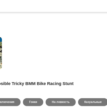
sible Tricky BMM Bike Racing Stunt
иключения
Гонки
На ловкость
Казуальные