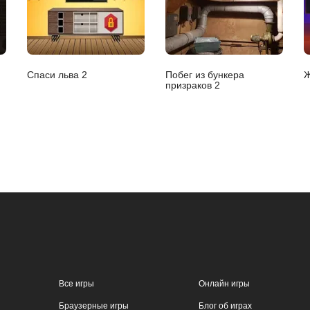
Спаси льва 2
Побег из бункера
Ж
призраков 2
Все игры
Онлайн игры
Браузерные игры
Блог об играх