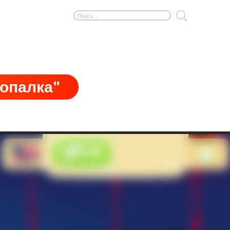
лопалка"