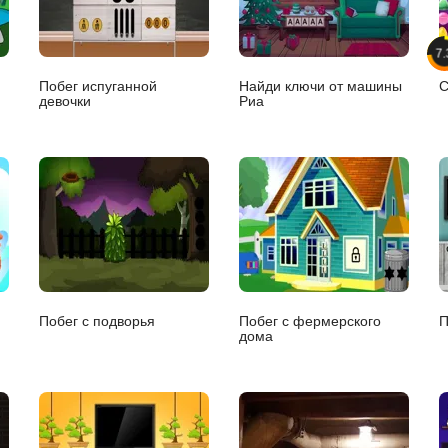
7.
Побег испуганной
Найди ключи от машины
С
девочки
Риа
Побег с подворья
Побег с фермерского
П
дома