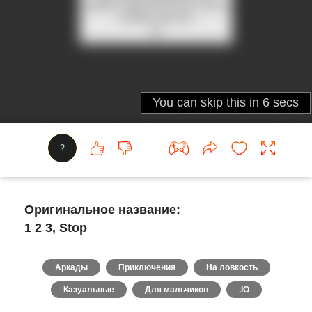
?
Оригинальное название:
1 2 3, Stop
Аркады
Приключения
На ловкость
Казуальные
Для мальчиков
.IO