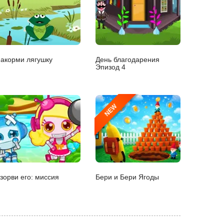
акорми лягушку
День благодарения
Эпизод 4
NEW
зорви его: миссия
Бери и Бери Ягоды