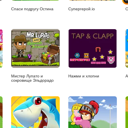
Спаси подругу Остина
Супергерой.io
О
Мистер Лупато и
Нажми и хлопни
А
сокровище Эльдорадо