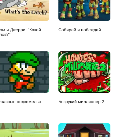
ом и Джерри: "Какой
Собирай и побеждай
лов?"
пасные подземелья
Безрукий миллионер 2