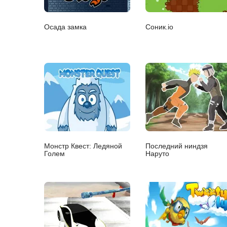
Осада замка
Соник.io
Монстр Квест: Ледяной
Последний ниндзя
Голем
Наруто