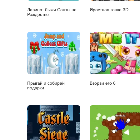
Лавина: Лыжи Санты на
Яростная гонка 3D
Рождество
Прыгай и собирай
Взорви его 6
подарки