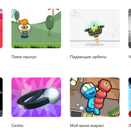
Пими прыгун
Падающие орбиты
Ч
Cerkio
Мой мини-маркет
Л