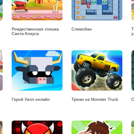
Рождественская спешка
Слимобан
Т
Санта-Клауса
у
Герой Уилл онлайн
Трюки на Monster Truck
О