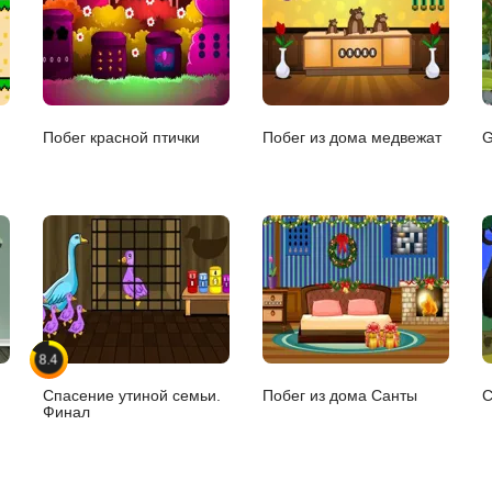
Побег красной птички
Побег из дома медвежат
G
8.4
Спасение утиной семьи.
Побег из дома Санты
С
Финал