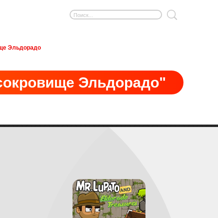
ище Эльдорадо
 сокровище Эльдорадо"