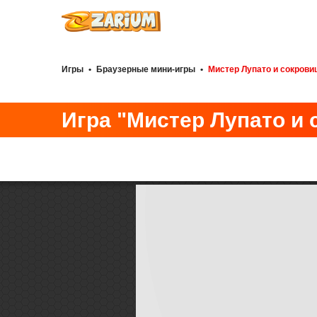
Игры
•
Браузерные мини-игры
•
Мистер Лупато и сокров
Игра "Мистер Лупато и