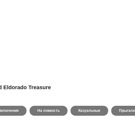
d Eldorado Treasure
иключения
На ловкость
Казуальные
Прыгалк