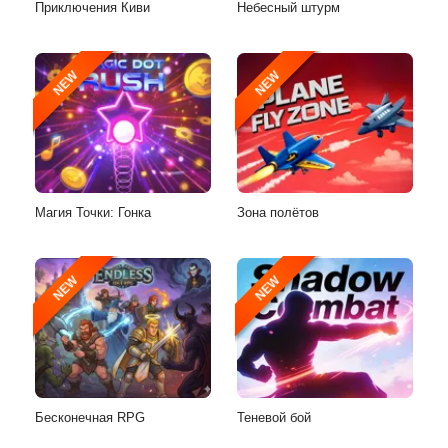
Приключения Киви
Небесный штурм
NEW
NEW
Магия Точки: Гонка
Зона полётов
NEW
NEW
Бесконечная RPG
Теневой бой