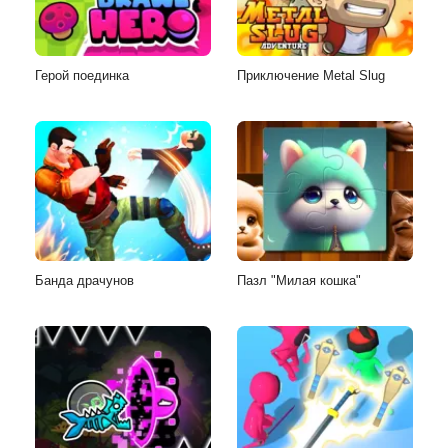
Герой поединка
Приключение Metal Slug
Банда драчунов
Пазл "Милая кошка"