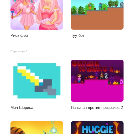
Риск фей
Туу бот
Страница 3
Меч Шериса
Нанычан против призраков 2