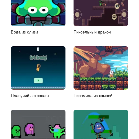
Вода из слизи
Пиксельный дракон
Плавучий астронавт
Пирамида из камней