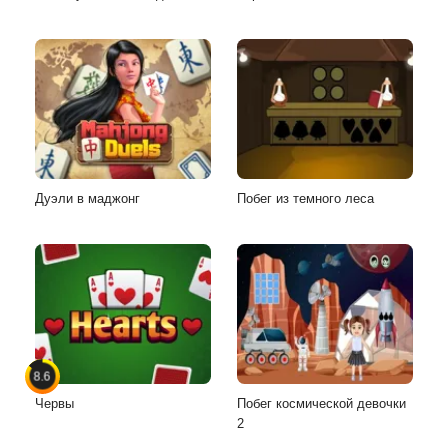
Дуэли в маджонг
Побег из темного леса
8.6
Червы
Побег космической девочки
2