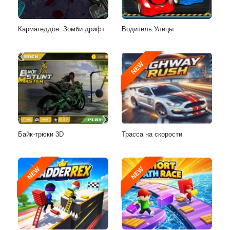
Кармагеддон: Зомби дрифт
Водитель Улицы
NEW
Байк-трюки 3D
Трасса на скорости
NEW
NEW