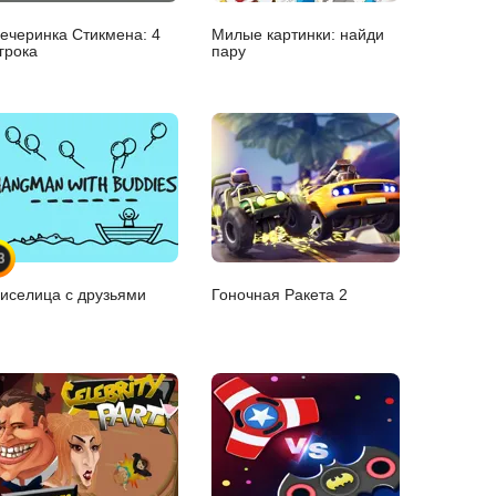
ечеринка Стикмена: 4
Милые картинки: найди
грока
пару
3
иселица с друзьями
Гоночная Ракета 2