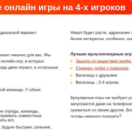
онлайн игры на 4-х игроков
 идеальный вариант
Накал будет расти, адреналин 
более интересна, особенно, ког
Лучшие мультиплеерные игры
ариант именно для вас. Мы
Защита от нашествия зомби
онлайн-игр, в которых
огда двое играют, а остальные
Стикмен: побег с паркуром
Виселица с друзьями
Виселица - 2-4 игрока
ной команде. У обоих
Браузерные игры не требуют у
запускаются даже на телефоне
сражаться со своим другом. Вс
ои отряды, команды,
страивать совместные
готовы немного поиграть?
ать его.
 будьте быстрее, сильнее,