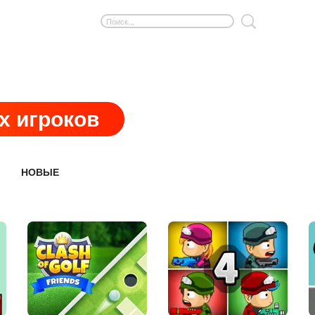
х игроков
НОВЫЕ