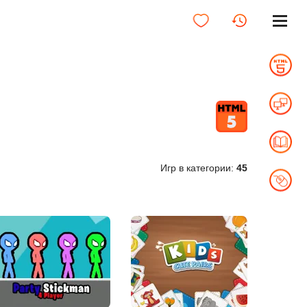
Игр в категории:
45