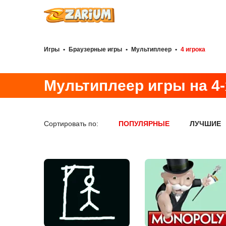
Игры
•
Браузерные игры
•
Мультиплеер
•
4 игрока
Мультиплеер игры на 4-
Сортировать по:
ПОПУЛЯРНЫЕ
ЛУЧШИЕ