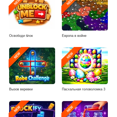
NEW
NEW
Освободи блок
Европа в войне
NEW
NEW
Вызов веревки
Пасхальная головоломка 3
NEW
NEW