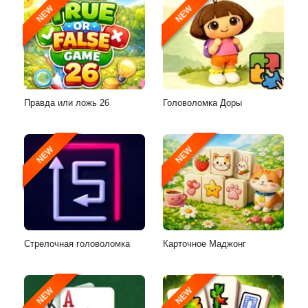
NEW
NEW
Правда или ложь 26
Головоломка Доры
NEW
NEW
Стрелочная головоломка
Карточное Маджонг
NEW
NEW