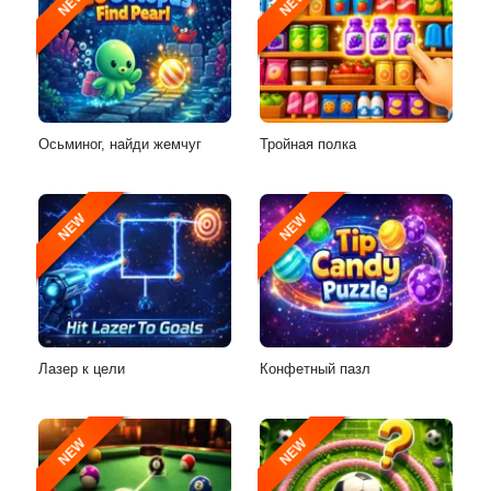
NEW
NEW
Осьминог, найди жемчуг
Тройная полка
NEW
NEW
Лазер к цели
Конфетный пазл
NEW
NEW