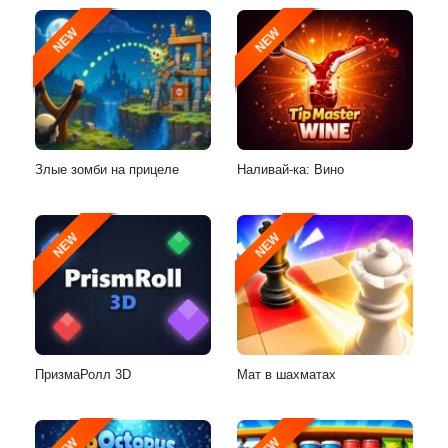
NEW
NEW
Злые зомби на прицеле
Наливай-ка: Вино
NEW
NEW
ПризмаРолл 3D
Мат в шахматах