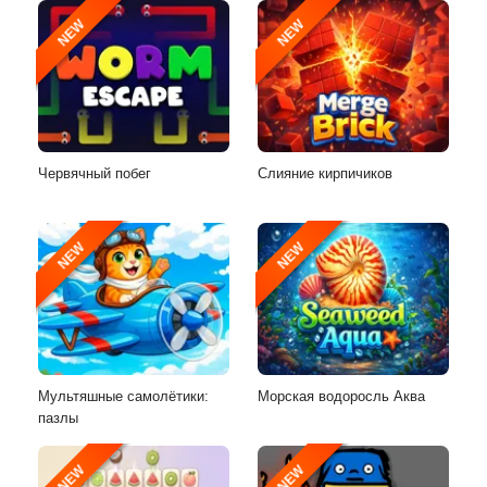
NEW
NEW
Червячный побег
Слияние кирпичиков
NEW
NEW
Мультяшные самолётики:
Морская водоросль Аква
пазлы
NEW
NEW