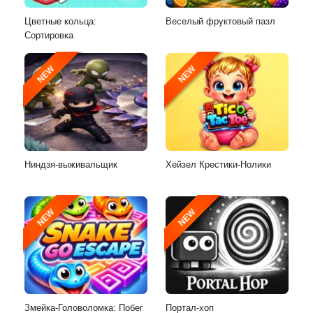
Цветные кольца:
Веселый фруктовый пазл
Сортировка
NEW
NEW
Ниндзя-выживальщик
Хейзел Крестики-Нолики
NEW
NEW
Змейка-Головоломка: Побег
Портал-хоп