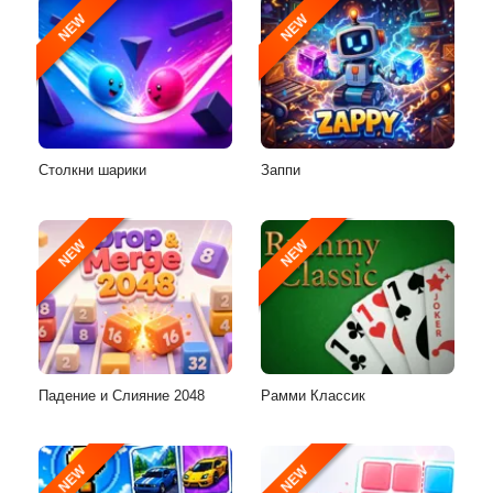
NEW
NEW
Столкни шарики
Заппи
NEW
NEW
Падение и Слияние 2048
Рамми Классик
NEW
NEW