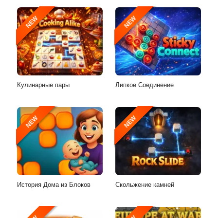
NEW
NEW
Кулинарные пары
Липкое Соединение
NEW
NEW
История Дома из Блоков
Скольжение камней