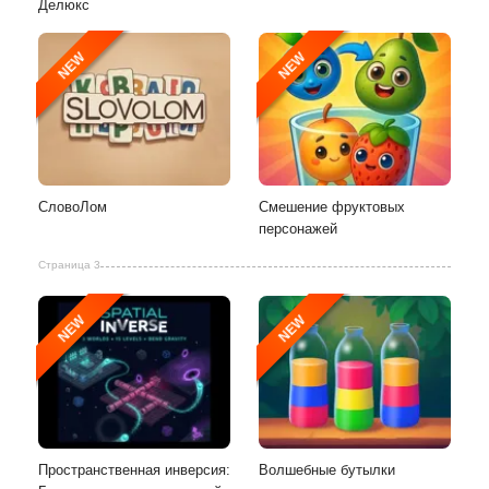
Делюкс
NEW
NEW
СловоЛом
Смешение фруктовых
персонажей
Страница 3
NEW
NEW
Пространственная инверсия:
Волшебные бутылки