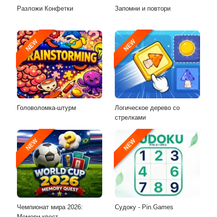
Разложи Конфетки
Запомни и повтори
NEW
NEW
Головоломка-штурм
Логическое дерево со
стрелками
NEW
NEW
Чемпионат мира 2026:
Судоку - Pin.Games
Мемори квест