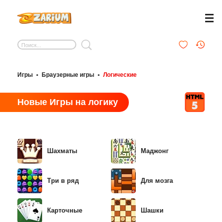
Игры
•
Браузерные игры
•
Логические
Новые Игры на логику
Шахматы
Маджонг
Три в ряд
Для мозга
Карточные
Шашки