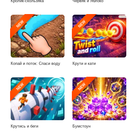
Кролик-скользяка
Червяк и Яблоко
NEW
NEW
Копай и поток: Спаси воду
Крути и кати
NEW
NEW
Крутись и беги
Бумстоун