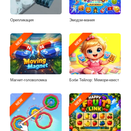
Орепликация
Эмодзи-мания
NEW
NEW
Магнит-головоломка
Бэби Тейлор: Мемори-квест
NEW
NEW