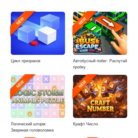
NEW
NEW
Цикл призраков
Автобусный побег: Распутай
пробку
NEW
NEW
Логический шторм:
Крафт Число
Звериная головоломка