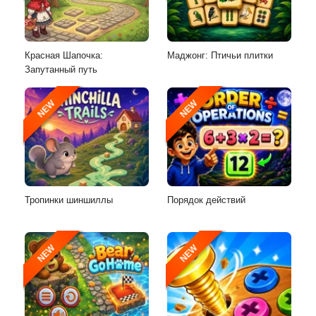
Красная Шапочка:
Маджонг: Птичьи плитки
Запутанный путь
NEW
NEW
Тропинки шиншиллы
Порядок действий
NEW
NEW