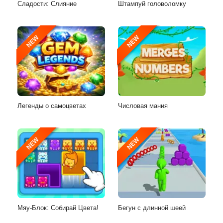
Сладости: Слияние
Штампуй головоломку
NEW
NEW
Легенды о самоцветах
Числовая мания
NEW
NEW
Мяу-Блок: Собирай Цвета!
Бегун с длинной шеей