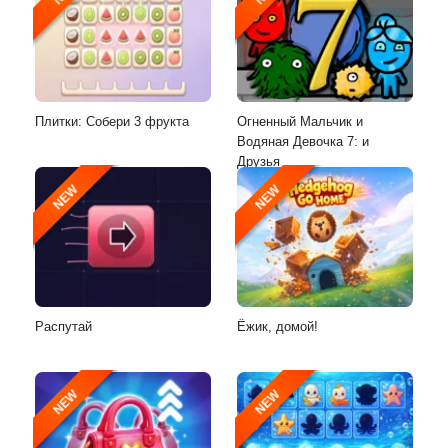
Плитки: Собери 3 фрукта
Огненный Мальчик и
Водяная Девочка 7: и
Друзья
NEW
NEW
Распутай
Ёжик, домой!
NEW
NEW