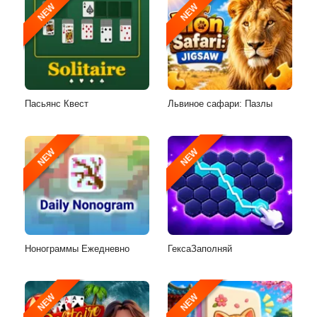
NEW
NEW
Пасьянс Квест
Львиное сафари: Пазлы
NEW
NEW
Нонограммы Ежедневно
ГексаЗаполняй
NEW
NEW