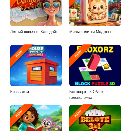
Летний пасьянс: Клондайк
Милые плитки Маджонг
NEW
NEW
Крась дом
Блоксорз - 3D блок-
головоломка
NEW
NEW