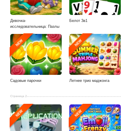
Девочка-
Белот 3в1
исследовательница: Пазлы
NEW
NEW
Садовые парочки
Летнее трио маджонга
Страница 2
NEW
NEW