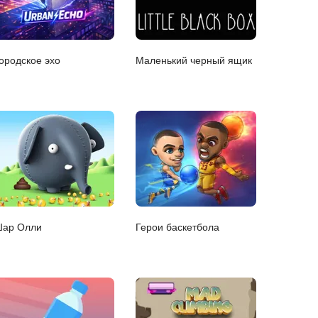
ородское эхо
Маленький черный ящик
ар Олли
Герои баскетбола