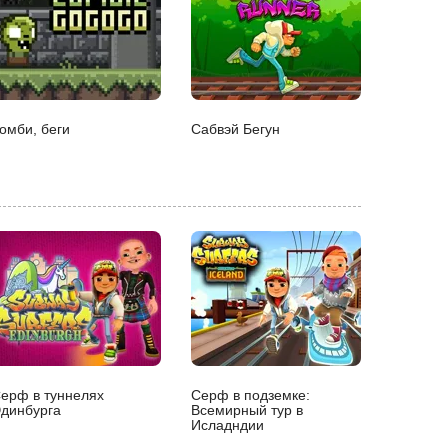
омби, беги
Сабвэй Бегун
ерф в туннелях
Серф в подземке:
динбурга
Всемирный тур в
Исладндии