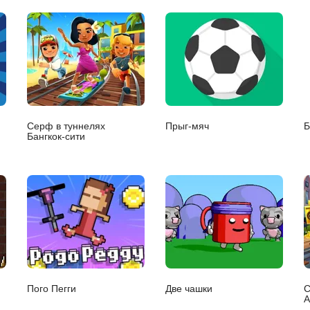
Серф в туннелях
Прыг-мяч
Б
Бангкок-сити
Пого Пегги
Две чашки
С
А