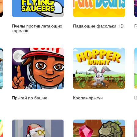
Пчелы против летающих
Падающие фасольки HD
Г
тарелок
Прыгай по башне
Кролик-прыгун
Ш