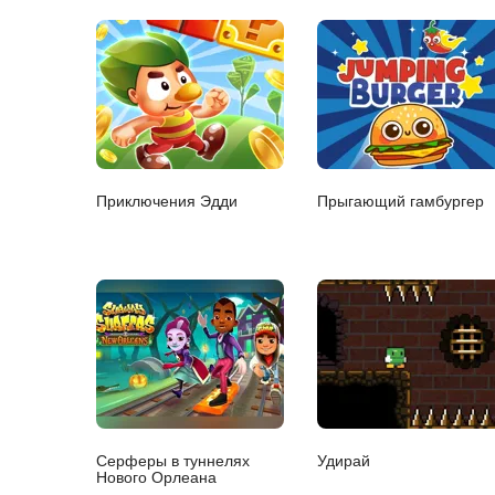
Приключения Эдди
Прыгающий гамбургер
Серферы в туннелях
Удирай
Нового Орлеана