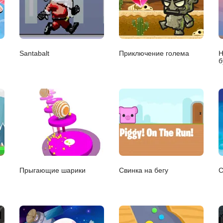
Santabalt
Приключение голема
Н
б
Прыгающие шарики
Свинка на бегу
С