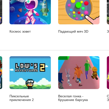
Космос зовет
Падающий мяч 3D
З
Пиксельные
Веселая гонка -
С
приключения 2
Крушение барсука
Э