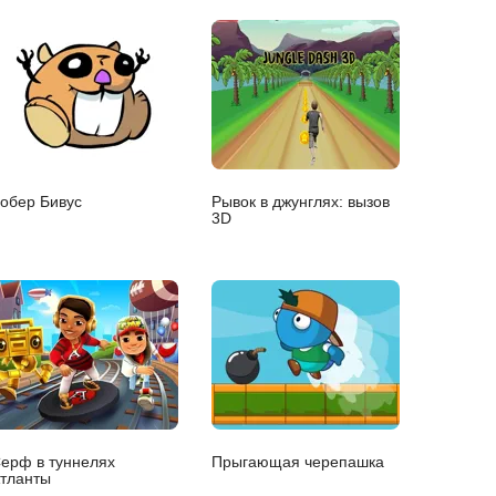
обер Бивус
Рывок в джунглях: вызов
3D
ерф в туннелях
Прыгающая черепашка
тланты