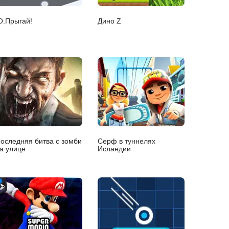
O.Прыгай!
Дино Z
оследняя битва с зомби
Серф в туннелях
а улице
Исландии