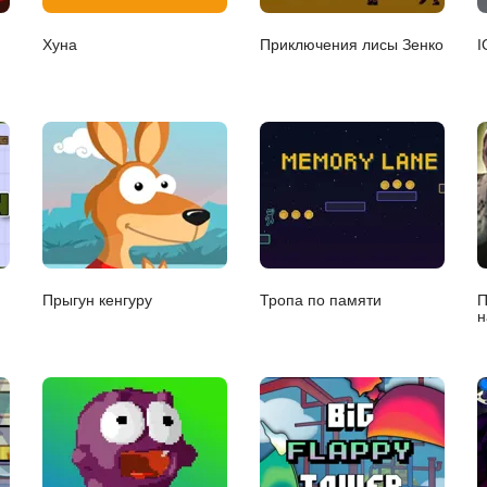
Хуна
Приключения лисы Зенко
I
Прыгун кенгуру
Тропа по памяти
П
н